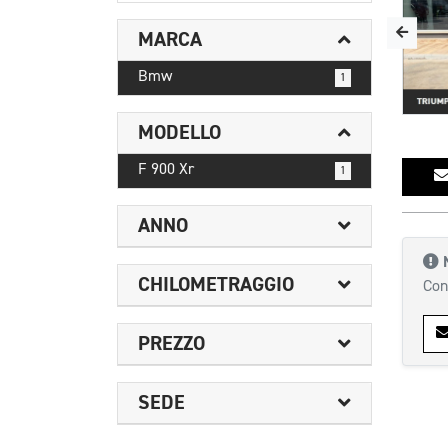
MARCA
Bmw
1
MODELLO
F 900 Xr
1
ANNO
CHILOMETRAGGIO
Con
PREZZO
SEDE