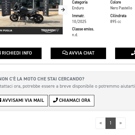
Categoria
Colore
Enduro
Nero Pastello
Immatr.
Cilindrata
10/2025
895 cc
Classe emiss.
n.d.
RICHIEDI INFO
AVVIA CHAT
NON C'È LA MOTO CHE STAI CERCANDO?
tattaci ora, potrebbe essere a breve disponibile o potremmo aiutarti
AVVISAMI VIA MAIL
CHIAMACI ORA
Precedente
Succes
«
1
»