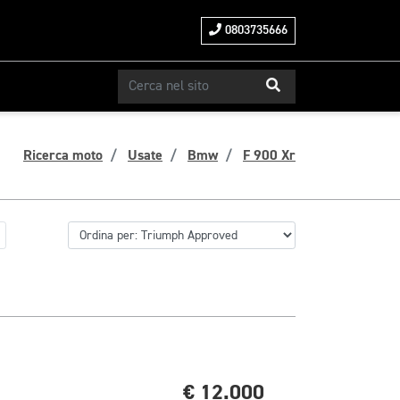
0803735666
Ricerca moto
Usate
Bmw
F 900 Xr
€ 12.000