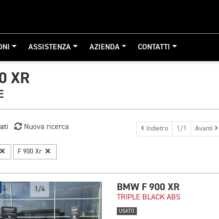
ONI
ASSISTENZA
AZIENDA
CONTATTI
0 XR
E
ati
Nuova ricerca
Indietro
1/1
Avanti
F 900 Xr
BMW F 900 XR
1/4
TRIPLE BLACK ABS
USATO