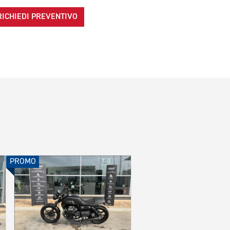
RICHIEDI PREVENTIVO
PROMO
PROMO
TRIUMPH
Speed Triple 1200 RX A
Moto hypersport usata
colore giallo altro