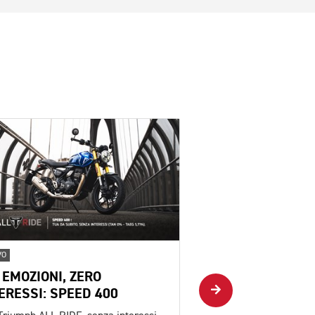
VO
NUOVO
 EMOZIONI, ZERO
PIÙ EMOZIONI, Z
ERESSI: SPEED 400
INTERESSI: SCRA