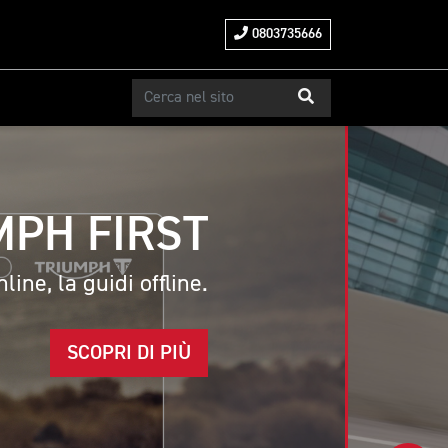
0803735666
MPH FIRST
line, la guidi offline.
SCOPRI DI PIÙ