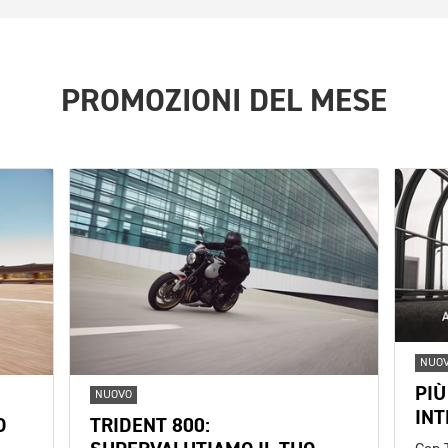
PROMOZIONI DEL MESE
NUO
PIÙ
NUOVO
INT
O
TRIDENT 800: