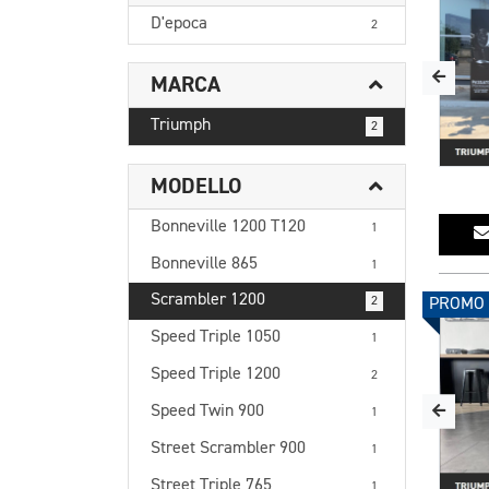
D'epoca
2
MARCA
Triumph
2
MODELLO
Bonneville 1200 T120
1
Bonneville 865
1
Scrambler 1200
2
PROMO
Speed Triple 1050
1
Speed Triple 1200
2
Speed Twin 900
1
Street Scrambler 900
1
Street Triple 765
1