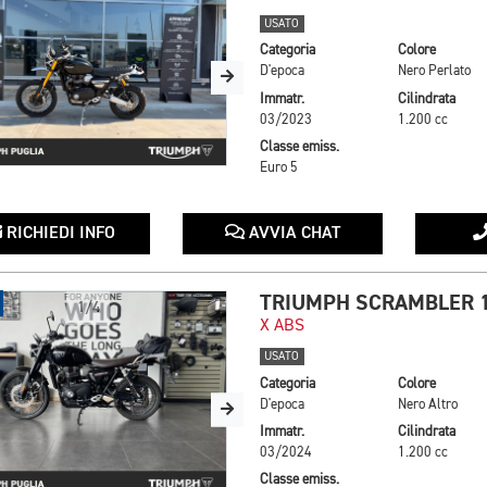
USATO
Categoria
Colore
D'epoca
Nero Perlato
Immatr.
Cilindrata
03/2023
1.200 cc
Classe emiss.
Euro 5
RICHIEDI INFO
AVVIA CHAT
TRIUMPH SCRAMBLER 
1/4
X ABS
USATO
Categoria
Colore
D'epoca
Nero Altro
Immatr.
Cilindrata
03/2024
1.200 cc
Classe emiss.