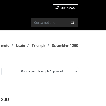
0803735666
a moto
Usate
Triumph
Scrambler 1200
1200