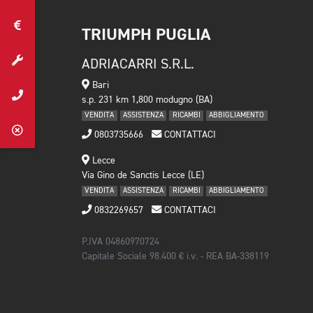
TRIUMPH PUGLIA
ADRIACARRI S.R.L.
Bari
s.p. 231 km 1,800 modugno (BA)
VENDITA
ASSISTENZA
RICAMBI
ABBIGLIAMENTO
0803735666
CONTATTACI
Lecce
Via Gino de Sanctis Lecce (LE)
VENDITA
ASSISTENZA
RICAMBI
ABBIGLIAMENTO
0832269657
CONTATTACI
P.IVA 04860970724
Capitale Sociale 98.400 € i.v. - REA BA-338119