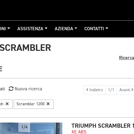
ONI
ASSISTENZA
AZIENDA
CONTATTI
 SCRAMBLER
Ricerc
E
ati
Nuova ricerca
Indietro
1/1
Avanti
mph
Scrambler 1200
TRIUMPH SCRAMBLER 
1/4
XE ABS