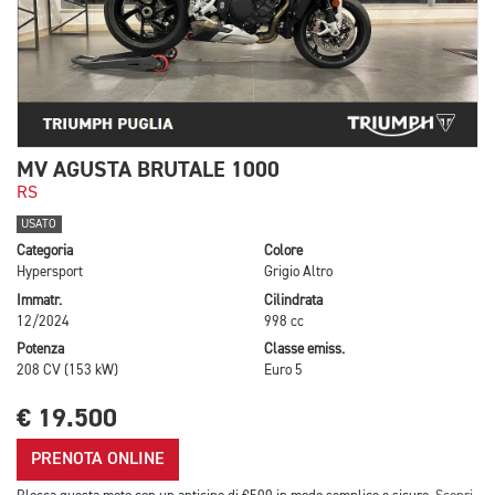
MV AGUSTA BRUTALE 1000
RS
USATO
Categoria
Colore
Hypersport
Grigio Altro
Immatr.
Cilindrata
12/2024
998 cc
Potenza
Classe emiss.
208 CV (153 kW)
Euro 5
€ 19.500
PRENOTA ONLINE