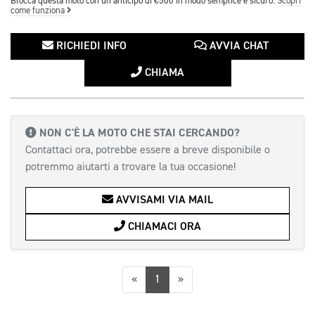
Blocca questa moto con un anticipo di €500 in modo semplice e sicuro.
Scopri
come funziona
RICHIEDI INFO
AVVIA CHAT
CHIAMA
NON C'È LA MOTO CHE STAI CERCANDO?
Contattaci ora, potrebbe essere a breve disponibile o
potremmo aiutarti a trovare la tua occasione!
AVVISAMI VIA MAIL
CHIAMACI ORA
Precedente
Successiva
«
1
»